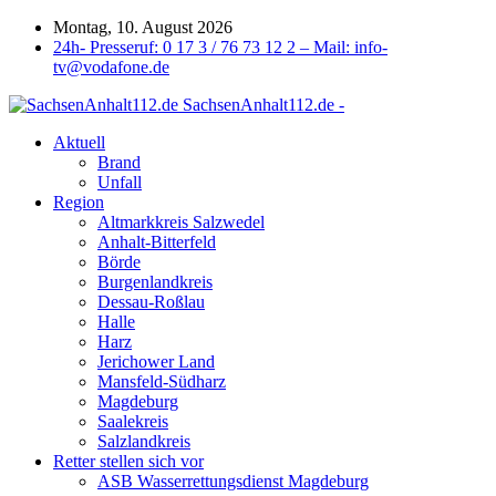
Montag, 10. August 2026
24h- Presseruf: 0 17 3 / 76 73 12 2 – Mail: info-
tv@vodafone.de
SachsenAnhalt112.de -
Aktuell
Brand
Unfall
Region
Altmarkkreis Salzwedel
Anhalt-Bitterfeld
Börde
Burgenlandkreis
Dessau-Roßlau
Halle
Harz
Jerichower Land
Mansfeld-Südharz
Magdeburg
Saalekreis
Salzlandkreis
Retter stellen sich vor
ASB Wasserrettungsdienst Magdeburg