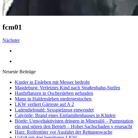
fcm01
Nächster
Neueste Beiträge
Kinder in Eisleben mit Messer bedroht
Magdeburg: Verletztes Kind nach Straßenbahn-Surfen
Hanfpflanzen in Oschersleben gefunden
Mann in Haldensleben niedergestochen
LKW verliert Gärreste auf A 2
Ladendiebstahl: Sexspielzeug entwendet
Calvörde: Brand eines Einfamilienhauses in Klüden
Börde: Umweltaktivisten dringen in Mineralöl – Pumpstation
ein und stören den Betrieb – Hoher Sachschaden v erursacht
Harz: Reifentöter vor Ausfahrt der Rettungswache
Unfall mit drei beteiligten LKW