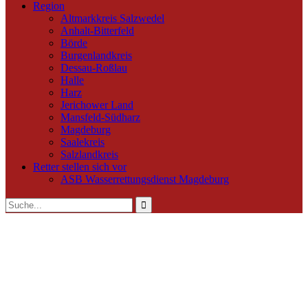
Region
Altmarkkreis Salzwedel
Anhalt-Bitterfeld
Börde
Burgenlandkreis
Dessau-Roßlau
Halle
Harz
Jerichower Land
Mansfeld-Südharz
Magdeburg
Saalekreis
Salzlandkreis
Retter stellen sich vor
ASB Wasserrettungsdienst Magdeburg