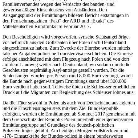
Familienverbandes wegen des Verdachts des banden- und
gewerbsmäßigen Einschleusens von Ausländern. Den
Ausgangspunkt der Ermittlungen bildeten Bericht-erstattungen in
den Fernsehmagazinen „Fakt“ der ARD und „Exakt“ des
Mitteldeutschen Rundfunks im Februar 2017.
Den Beschuldigten wird vorgeworfen, syrische Staatsangehörige,
vor-nehmlich aus den Golfstaaten über Polen nach Deutschland
eingeschleust zu haben. Zum Zwecke der Einreise wurden mittels
falscher Angaben polnische Touristenvisa erschlichen. Die Einreise
erfolgte anschließend mit dem Flugzeug nach Polen und von dort
auf dem Landweg weiter nach Deutschland, wo sodann durch die
Geschleusten regelmäßig Asyl-anträge gestellt wurden. Für die
Schleusungen wurden pro Person rund 8.000 Euro verlangt, womit
die Bande nach gegenwärtigem Ermittlungs-stand über 300.000
Euro verdient haben soll. Teilweise übten die Schleu-ser erheblichen
Druck auf die Migranten zur Begleichung des Schleuser-lohnes aus.
Da die Täter sowohl in Polen als auch von Deutschland aus agierten
und die Einschleusungen stets mit dem Ziel Bundesrepublik
erfolgten, wurden die Ermittlungen ab Sommer 2017 gemeinsam mit
dem Grenzschutz der Republik Polen innerhalb einer gemeinsamen
Ermittlungsgruppe auf Grundlage des deutsch-polnischen
Polizeivertrages geführt. Am heutigen Morgen vollstreckten rund
-170- Einsatzkräfte der Bundes-polizei in einem bundesweiten