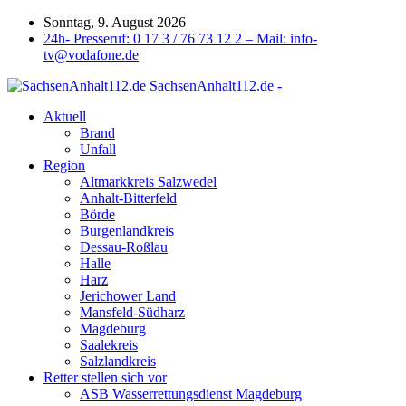
Sonntag, 9. August 2026
24h- Presseruf: 0 17 3 / 76 73 12 2 – Mail: info-
tv@vodafone.de
SachsenAnhalt112.de -
Aktuell
Brand
Unfall
Region
Altmarkkreis Salzwedel
Anhalt-Bitterfeld
Börde
Burgenlandkreis
Dessau-Roßlau
Halle
Harz
Jerichower Land
Mansfeld-Südharz
Magdeburg
Saalekreis
Salzlandkreis
Retter stellen sich vor
ASB Wasserrettungsdienst Magdeburg