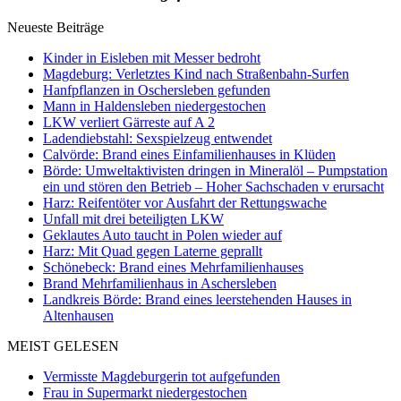
Neueste Beiträge
Kinder in Eisleben mit Messer bedroht
Magdeburg: Verletztes Kind nach Straßenbahn-Surfen
Hanfpflanzen in Oschersleben gefunden
Mann in Haldensleben niedergestochen
LKW verliert Gärreste auf A 2
Ladendiebstahl: Sexspielzeug entwendet
Calvörde: Brand eines Einfamilienhauses in Klüden
Börde: Umweltaktivisten dringen in Mineralöl – Pumpstation
ein und stören den Betrieb – Hoher Sachschaden v erursacht
Harz: Reifentöter vor Ausfahrt der Rettungswache
Unfall mit drei beteiligten LKW
Geklautes Auto taucht in Polen wieder auf
Harz: Mit Quad gegen Laterne geprallt
Schönebeck: Brand eines Mehrfamilienhauses
Brand Mehrfamilienhaus in Aschersleben
Landkreis Börde: Brand eines leerstehenden Hauses in
Altenhausen
MEIST GELESEN
Vermisste Magdeburgerin tot aufgefunden
Frau in Supermarkt niedergestochen