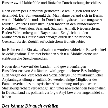
Einsatz zwei Haftbefehle und fünfzehn Durchsuchungsbeschlüsse.
Nach einem per Haftbefehl gesuchten Beschuldigten wird noch
gefahndet. Der Schwerpunkt der Maßnahme befand sich in Berlin,
wo die Haftbefehle und acht Durchsuchungsbeschlüsse umgesetzt
wurden. Weitere Durchsuchungen fanden in den Bundesländern
Nordrhein-Westfalen, Saarland, Sachsen-Anhalt, Niedersachsen,
Baden Württemberg und Bayern statt. Zeitgleich mit den
Maßnahmen in Deutschland erfolgte durch den polnischen
Grenzschutz der Zugriff auf polnischem Hoheitsgebiet.
Im Rahmen der Einsatzmaßnahmen wurden zahlreiche Beweismittel
be-schlagnahmt. Darunter befanden sich u.a. Mobiltelefone und
elektronische Speichermedien.
Neben dem Vorwurf des banden- und gewerbsmäßigen
Einschleusens von Ausländern wird gegen mehrere Beschuldigte
auch wegen des Verdachts des Sozialbetrugs und missbräuchlicher
Asylantragsstellung er-mittelt. So werden einige Mitglieder des
Familienverbandes mit syrischer Abstammung und polnischer
Staatsbürgerschaft verdächtigt, sich unter abweichenden Personalien
in Deutschland als politisch verfolgte Asyl-bewerber angemeldet zu
haben.
Das könnte Dir auch gefallen