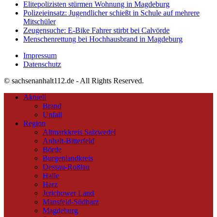
Elitepolizisten stürmen Wohnung in Magdeburg
Polizeieinsatz: Jugendlicher schießt in Schule auf mehrere
Mitschüler
Zeugensuche: E-Bike Fahrer stirbt bei Calvörde
Menschenrettung bei Hochhausbrand in Magdeburg
Impressum
Datenschutz
© sachsenanhalt112.de - All Rights Reserved.
Aktuell
Brand
Unfall
Region
Altmarkkreis Salzwedel
Anhalt-Bitterfeld
Börde
Burgenlandkreis
Dessau-Roßlau
Halle
Harz
Jerichower Land
Mansfeld-Südharz
Magdeburg