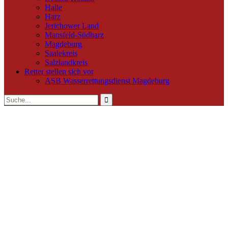
Halle
Harz
Jerichower Land
Mansfeld-Südharz
Magdeburg
Saalekreis
Salzlandkreis
Retter stellen sich vor
ASB Wasserrettungsdienst Magdeburg