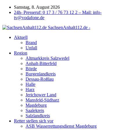
Samstag, 8. August 2026
24h- Presseruf: 0 17 3 / 76 73 12 2 – Mail: info-
tv@vodafone.de
SachsenAnhalt112.de -
Aktuell
Brand
Unfall
Region
Altmarkkreis Salzwedel
Anhalt-Bitterfeld
Börde
Burgenlandkreis
Dessau-Roßlau
Halle
Harz
Jerichower Land
Mansfeld-Südharz
Magdeburg
Saalekreis
Salzlandkreis
Retter stellen sich vor
ASB Wasserrettungsdienst Magdeburg