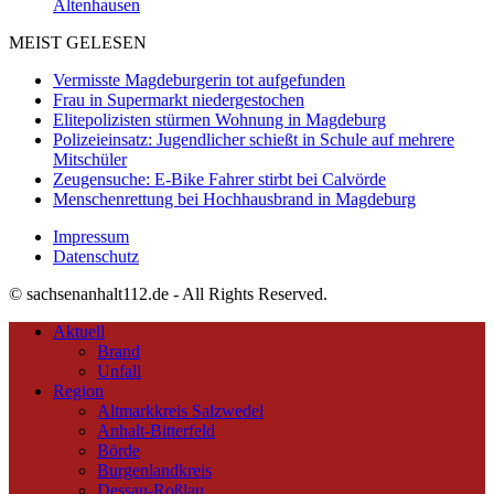
Altenhausen
MEIST GELESEN
Vermisste Magdeburgerin tot aufgefunden
Frau in Supermarkt niedergestochen
Elitepolizisten stürmen Wohnung in Magdeburg
Polizeieinsatz: Jugendlicher schießt in Schule auf mehrere
Mitschüler
Zeugensuche: E-Bike Fahrer stirbt bei Calvörde
Menschenrettung bei Hochhausbrand in Magdeburg
Impressum
Datenschutz
© sachsenanhalt112.de - All Rights Reserved.
Aktuell
Brand
Unfall
Region
Altmarkkreis Salzwedel
Anhalt-Bitterfeld
Börde
Burgenlandkreis
Dessau-Roßlau