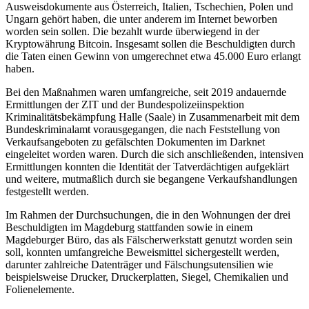
Ausweisdokumente aus Österreich, Italien, Tschechien, Polen und
Ungarn gehört haben, die unter anderem im Internet beworben
worden sein sollen. Die bezahlt wurde überwiegend in der
Kryptowährung Bitcoin. Insgesamt sollen die Beschuldigten durch
die Taten einen Gewinn von umgerechnet etwa 45.000 Euro erlangt
haben.
Bei den Maßnahmen waren umfangreiche, seit 2019 andauernde
Ermittlungen der ZIT und der Bundespolizeiinspektion
Kriminalitätsbekämpfung Halle (Saale) in Zusammenarbeit mit dem
Bundeskriminalamt vorausgegangen, die nach Feststellung von
Verkaufsangeboten zu gefälschten Dokumenten im Darknet
eingeleitet worden waren. Durch die sich anschließenden, intensiven
Ermittlungen konnten die Identität der Tatverdächtigen aufgeklärt
und weitere, mutmaßlich durch sie begangene Verkaufshandlungen
festgestellt werden.
Im Rahmen der Durchsuchungen, die in den Wohnungen der drei
Beschuldigten im Magdeburg stattfanden sowie in einem
Magdeburger Büro, das als Fälscherwerkstatt genutzt worden sein
soll, konnten umfangreiche Beweismittel sichergestellt werden,
darunter zahlreiche Datenträger und Fälschungsutensilien wie
beispielsweise Drucker, Druckerplatten, Siegel, Chemikalien und
Folienelemente.