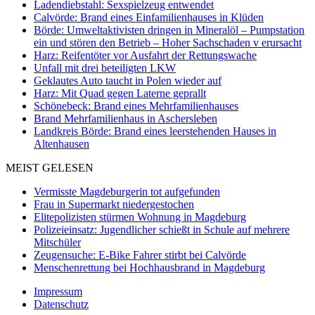
Ladendiebstahl: Sexspielzeug entwendet
Calvörde: Brand eines Einfamilienhauses in Klüden
Börde: Umweltaktivisten dringen in Mineralöl – Pumpstation
ein und stören den Betrieb – Hoher Sachschaden v erursacht
Harz: Reifentöter vor Ausfahrt der Rettungswache
Unfall mit drei beteiligten LKW
Geklautes Auto taucht in Polen wieder auf
Harz: Mit Quad gegen Laterne geprallt
Schönebeck: Brand eines Mehrfamilienhauses
Brand Mehrfamilienhaus in Aschersleben
Landkreis Börde: Brand eines leerstehenden Hauses in
Altenhausen
MEIST GELESEN
Vermisste Magdeburgerin tot aufgefunden
Frau in Supermarkt niedergestochen
Elitepolizisten stürmen Wohnung in Magdeburg
Polizeieinsatz: Jugendlicher schießt in Schule auf mehrere
Mitschüler
Zeugensuche: E-Bike Fahrer stirbt bei Calvörde
Menschenrettung bei Hochhausbrand in Magdeburg
Impressum
Datenschutz