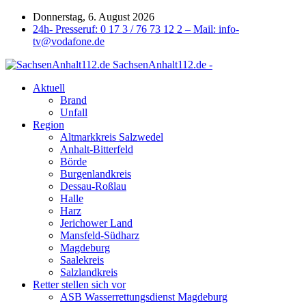
Donnerstag, 6. August 2026
24h- Presseruf: 0 17 3 / 76 73 12 2 – Mail: info-
tv@vodafone.de
SachsenAnhalt112.de -
Aktuell
Brand
Unfall
Region
Altmarkkreis Salzwedel
Anhalt-Bitterfeld
Börde
Burgenlandkreis
Dessau-Roßlau
Halle
Harz
Jerichower Land
Mansfeld-Südharz
Magdeburg
Saalekreis
Salzlandkreis
Retter stellen sich vor
ASB Wasserrettungsdienst Magdeburg