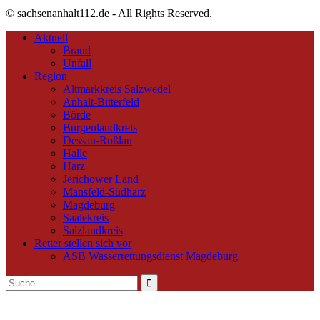
© sachsenanhalt112.de - All Rights Reserved.
Aktuell
Brand
Unfall
Region
Altmarkkreis Salzwedel
Anhalt-Bitterfeld
Börde
Burgenlandkreis
Dessau-Roßlau
Halle
Harz
Jerichower Land
Mansfeld-Südharz
Magdeburg
Saalekreis
Salzlandkreis
Retter stellen sich vor
ASB Wasserrettungsdienst Magdeburg