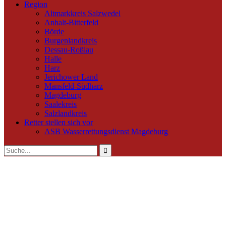
Region
Altmarkkreis Salzwedel
Anhalt-Bitterfeld
Börde
Burgenlandkreis
Dessau-Roßlau
Halle
Harz
Jerichower Land
Mansfeld-Südharz
Magdeburg
Saalekreis
Salzlandkreis
Retter stellen sich vor
ASB Wasserrettungsdienst Magdeburg