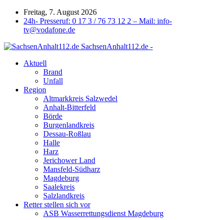
Freitag, 7. August 2026
24h- Presseruf: 0 17 3 / 76 73 12 2 – Mail: info-
tv@vodafone.de
SachsenAnhalt112.de -
Aktuell
Brand
Unfall
Region
Altmarkkreis Salzwedel
Anhalt-Bitterfeld
Börde
Burgenlandkreis
Dessau-Roßlau
Halle
Harz
Jerichower Land
Mansfeld-Südharz
Magdeburg
Saalekreis
Salzlandkreis
Retter stellen sich vor
ASB Wasserrettungsdienst Magdeburg