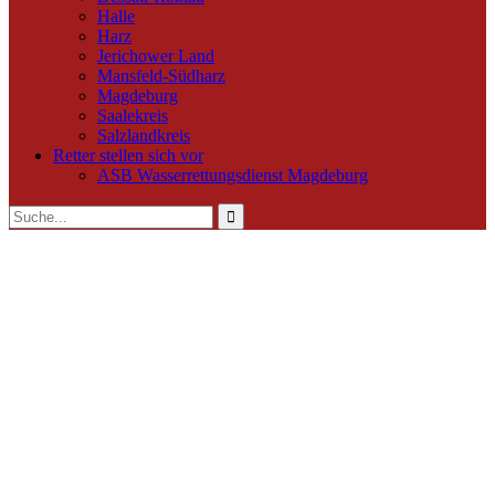
Halle
Harz
Jerichower Land
Mansfeld-Südharz
Magdeburg
Saalekreis
Salzlandkreis
Retter stellen sich vor
ASB Wasserrettungsdienst Magdeburg