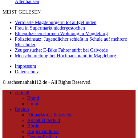
Altenhausen
MEIST GELESEN
Vermisste Magdeburgerin tot aufgefunden
Frau in Supermarkt niedergestochen
Elitepolizisten stürmen Wohnung in Magdeburg
Polizeieinsatz: Jugendlicher schießt in Schule auf mehrere
Mitschüler
Zeugensuche: E-Bike Fahrer stirbt bei Calvörde
Menschenrettung bei Hochhausbrand in Magdeburg
Impressum
Datenschutz
© sachsenanhalt112.de - All Rights Reserved.
Aktuell
Brand
Unfall
Region
Altmarkkreis Salzwedel
Anhalt-Bitterfeld
Börde
Burgenlandkreis
Dessau-Roßlau