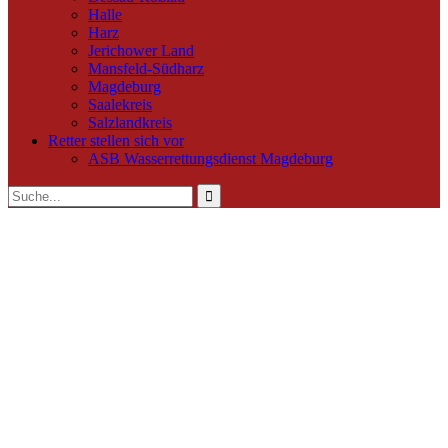
Halle
Harz
Jerichower Land
Mansfeld-Südharz
Magdeburg
Saalekreis
Salzlandkreis
Retter stellen sich vor
ASB Wasserrettungsdienst Magdeburg