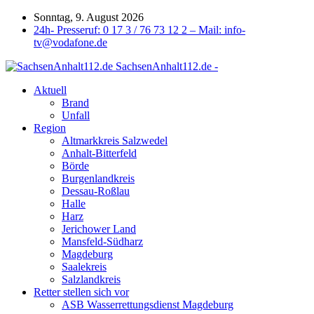
Sonntag, 9. August 2026
24h- Presseruf: 0 17 3 / 76 73 12 2 – Mail: info-
tv@vodafone.de
SachsenAnhalt112.de -
Aktuell
Brand
Unfall
Region
Altmarkkreis Salzwedel
Anhalt-Bitterfeld
Börde
Burgenlandkreis
Dessau-Roßlau
Halle
Harz
Jerichower Land
Mansfeld-Südharz
Magdeburg
Saalekreis
Salzlandkreis
Retter stellen sich vor
ASB Wasserrettungsdienst Magdeburg