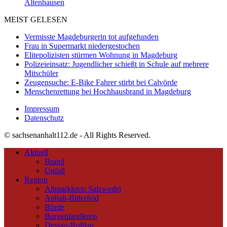
Altenhausen
MEIST GELESEN
Vermisste Magdeburgerin tot aufgefunden
Frau in Supermarkt niedergestochen
Elitepolizisten stürmen Wohnung in Magdeburg
Polizeieinsatz: Jugendlicher schießt in Schule auf mehrere
Mitschüler
Zeugensuche: E-Bike Fahrer stirbt bei Calvörde
Menschenrettung bei Hochhausbrand in Magdeburg
Impressum
Datenschutz
© sachsenanhalt112.de - All Rights Reserved.
Aktuell
Brand
Unfall
Region
Altmarkkreis Salzwedel
Anhalt-Bitterfeld
Börde
Burgenlandkreis
Dessau-Roßlau