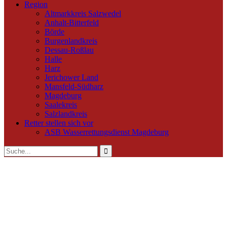
Region
Altmarkkreis Salzwedel
Anhalt-Bitterfeld
Börde
Burgenlandkreis
Dessau-Roßlau
Halle
Harz
Jerichower Land
Mansfeld-Südharz
Magdeburg
Saalekreis
Salzlandkreis
Retter stellen sich vor
ASB Wasserrettungsdienst Magdeburg