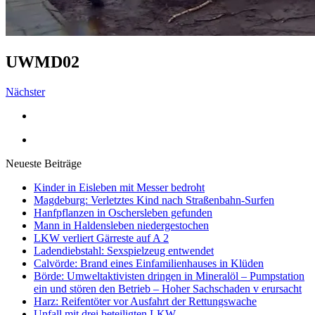
UWMD02
Nächster
Neueste Beiträge
Kinder in Eisleben mit Messer bedroht
Magdeburg: Verletztes Kind nach Straßenbahn-Surfen
Hanfpflanzen in Oschersleben gefunden
Mann in Haldensleben niedergestochen
LKW verliert Gärreste auf A 2
Ladendiebstahl: Sexspielzeug entwendet
Calvörde: Brand eines Einfamilienhauses in Klüden
Börde: Umweltaktivisten dringen in Mineralöl – Pumpstation
ein und stören den Betrieb – Hoher Sachschaden v erursacht
Harz: Reifentöter vor Ausfahrt der Rettungswache
Unfall mit drei beteiligten LKW