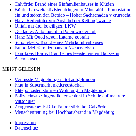
Calvörde: Brand eines Einfamilienhauses in Klüden
Börde: Umweltaktivisten dringen in Mineralöl – Pumpstation
ein und stören den Betrieb – Hoher Sachschaden v erursacht
Harz: Reifentöter vor Ausfahrt der Rettungswache
Unfall mit drei beteiligten LKW
Geklautes Auto taucht in Polen wieder auf
Harz: Mit Quad gegen Laterne geprallt
Schönebeck: Brand eines Mehrfamilienhauses
Brand Mehrfamilienhaus in Aschersleben
Landkreis Börde: Brand eines leerstehenden Hauses in
Altenhausen
MEIST GELESEN
Vermisste Magdeburgerin tot aufgefunden
Frau in Supermarkt niedergestochen
Elitepolizisten stürmen Wohnung in Magdeburg
Polizeieinsatz: Jugendlicher schießt in Schule auf mehrere
Mitschüler
Zeugensuche: E-Bike Fahrer stirbt bei Calvörde
Menschenrettung bei Hochhausbrand in Magdeburg
Impressum
Datenschutz