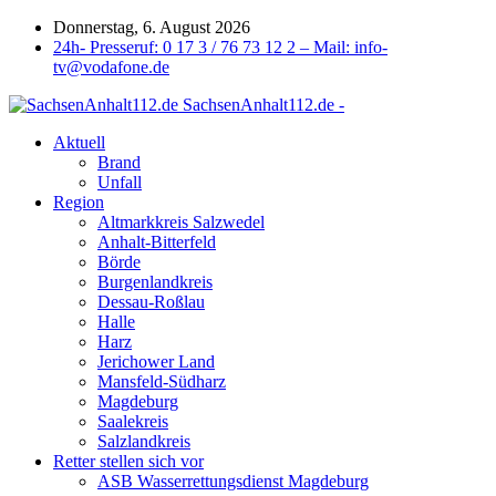
Donnerstag, 6. August 2026
24h- Presseruf: 0 17 3 / 76 73 12 2 – Mail: info-
tv@vodafone.de
SachsenAnhalt112.de -
Aktuell
Brand
Unfall
Region
Altmarkkreis Salzwedel
Anhalt-Bitterfeld
Börde
Burgenlandkreis
Dessau-Roßlau
Halle
Harz
Jerichower Land
Mansfeld-Südharz
Magdeburg
Saalekreis
Salzlandkreis
Retter stellen sich vor
ASB Wasserrettungsdienst Magdeburg