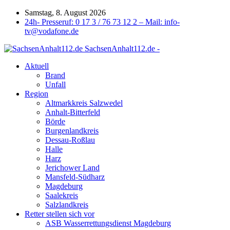
Samstag, 8. August 2026
24h- Presseruf: 0 17 3 / 76 73 12 2 – Mail: info-
tv@vodafone.de
SachsenAnhalt112.de -
Aktuell
Brand
Unfall
Region
Altmarkkreis Salzwedel
Anhalt-Bitterfeld
Börde
Burgenlandkreis
Dessau-Roßlau
Halle
Harz
Jerichower Land
Mansfeld-Südharz
Magdeburg
Saalekreis
Salzlandkreis
Retter stellen sich vor
ASB Wasserrettungsdienst Magdeburg