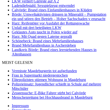
LKW verliert Gärreste auf A 2
Ladendiebstahl: Sexspielzeug entwendet
Calvörde: Brand eines Einfamilienhauses in Klüden
Börde: Umweltaktivisten dringen in Mineralöl – Pumpstation
ein und stören den Betrieb – Hoher Sachschaden v erursacht
Harz: Reifentöter vor Ausfahrt der Rettungswache
Unfall mit drei beteiligten LKW
Geklautes Auto taucht in Polen wieder auf
Harz: Mit Quad gegen Laterne geprallt
Schönebeck: Brand eines Mehrfamilienhauses
Brand Mehrfamilienhaus in Aschersleben
Landkreis Börde: Brand eines leerstehenden Hauses in
Altenhausen
MEIST GELESEN
Vermisste Magdeburgerin tot aufgefunden
Frau in Supermarkt niedergestochen
Elitepolizisten stürmen Wohnung in Magdeburg
Polizeieinsatz: Jugendlicher schießt in Schule auf mehrere
Mitschüler
Zeugensuche: E-Bike Fahrer stirbt bei Calvörde
Menschenrettung bei Hochhausbrand in Magdeburg
Impressum