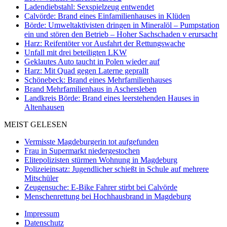
Ladendiebstahl: Sexspielzeug entwendet
Calvörde: Brand eines Einfamilienhauses in Klüden
Börde: Umweltaktivisten dringen in Mineralöl – Pumpstation
ein und stören den Betrieb – Hoher Sachschaden v erursacht
Harz: Reifentöter vor Ausfahrt der Rettungswache
Unfall mit drei beteiligten LKW
Geklautes Auto taucht in Polen wieder auf
Harz: Mit Quad gegen Laterne geprallt
Schönebeck: Brand eines Mehrfamilienhauses
Brand Mehrfamilienhaus in Aschersleben
Landkreis Börde: Brand eines leerstehenden Hauses in
Altenhausen
MEIST GELESEN
Vermisste Magdeburgerin tot aufgefunden
Frau in Supermarkt niedergestochen
Elitepolizisten stürmen Wohnung in Magdeburg
Polizeieinsatz: Jugendlicher schießt in Schule auf mehrere
Mitschüler
Zeugensuche: E-Bike Fahrer stirbt bei Calvörde
Menschenrettung bei Hochhausbrand in Magdeburg
Impressum
Datenschutz