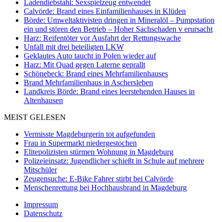
Ladendiebstahl: Sexspielzeug entwendet
Calvörde: Brand eines Einfamilienhauses in Klüden
Börde: Umweltaktivisten dringen in Mineralöl – Pumpstation
ein und stören den Betrieb – Hoher Sachschaden v erursacht
Harz: Reifentöter vor Ausfahrt der Rettungswache
Unfall mit drei beteiligten LKW
Geklautes Auto taucht in Polen wieder auf
Harz: Mit Quad gegen Laterne geprallt
Schönebeck: Brand eines Mehrfamilienhauses
Brand Mehrfamilienhaus in Aschersleben
Landkreis Börde: Brand eines leerstehenden Hauses in
Altenhausen
MEIST GELESEN
Vermisste Magdeburgerin tot aufgefunden
Frau in Supermarkt niedergestochen
Elitepolizisten stürmen Wohnung in Magdeburg
Polizeieinsatz: Jugendlicher schießt in Schule auf mehrere
Mitschüler
Zeugensuche: E-Bike Fahrer stirbt bei Calvörde
Menschenrettung bei Hochhausbrand in Magdeburg
Impressum
Datenschutz