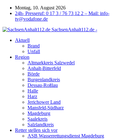
Montag, 10. August 2026
24h- Presseruf: 0 17 3 / 76 73 12 2 – Mail: info-
tv@vodafone.de
SachsenAnhalt112.de -
Aktuell
Brand
Unfall
Region
Altmarkkreis Salzwedel
Anhalt-Bitterfeld
Börde
Burgenlandkreis
Dessau-Roßlau
Halle
Harz
Jerichower Land
Mansfeld-Südharz
Magdeburg
Saalekreis
Salzlandkreis
Retter stellen sich vor
ASB Wasserrettungsdienst Magdeburg