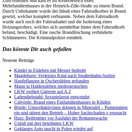
Zum erneuten Mal kam es im Kellerbereich eines
Mehrfamilienhauses in der Heinrich-Zille-Straße zu einem Brand.
Durch Unbekannte wurde der Inhalt eines Fahrradkorbes in Brand
gesetzt, welcher komplett verbrannte. Neben dem Fahrradkorb
wurde auch noch der Fahrradsattel und die Isolierung eines
Heizungsrohres, welches sich unmittelbar hinter dem Fahrradkorb
befand, beschädigt. Eine rasche Brandlöschung verhinderte
Schlimmeres. Die Kriminalpolizei ermittelt.
Das könnte Dir auch gefallen
Neueste Beiträge
Kinder in Eisleben mit Messer bedroht
Magdeburg: Verletztes Kind nach Straßenbahn-Surfen
Hanfpflanzen in Oschersleben gefunden
Mann in Haldensleben niedergestochen
LKW verliert Gärreste auf A 2
Ladendiebstahl: Sexspielzeug entwendet
Calvörde: Brand eines Einfamilienhauses in Klüden
Börde: Umweltaktivisten dringen in Mineralöl – Pumpstation
ein und stören den Betrieb – Hoher Sachschaden v erursacht
Harz: Reifentöter vor Ausfahrt der Rettungswache
Unfall mit drei beteiligten LKW
Geklautes Auto taucht in Polen wieder auf