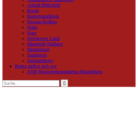
Anhalt-Bitterfeld
Börde
Burgenlandkreis
Dessau-Roßlau
Halle
Harz
Jerichower Land
Mansfeld-Südharz
Magdeburg
Saalekreis
Salzlandkreis
Retter stellen sich vor
ASB Wasserrettungsdienst Magdeburg