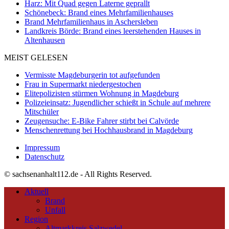
Harz: Mit Quad gegen Laterne geprallt
Schönebeck: Brand eines Mehrfamilienhauses
Brand Mehrfamilienhaus in Aschersleben
Landkreis Börde: Brand eines leerstehenden Hauses in
Altenhausen
MEIST GELESEN
Vermisste Magdeburgerin tot aufgefunden
Frau in Supermarkt niedergestochen
Elitepolizisten stürmen Wohnung in Magdeburg
Polizeieinsatz: Jugendlicher schießt in Schule auf mehrere
Mitschüler
Zeugensuche: E-Bike Fahrer stirbt bei Calvörde
Menschenrettung bei Hochhausbrand in Magdeburg
Impressum
Datenschutz
© sachsenanhalt112.de - All Rights Reserved.
Aktuell
Brand
Unfall
Region
Altmarkkreis Salzwedel