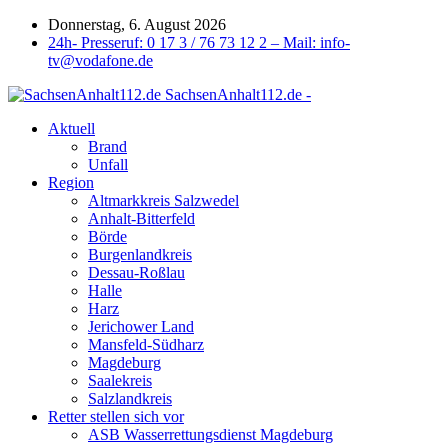
Donnerstag, 6. August 2026
24h- Presseruf: 0 17 3 / 76 73 12 2 – Mail: info-
tv@vodafone.de
SachsenAnhalt112.de -
Aktuell
Brand
Unfall
Region
Altmarkkreis Salzwedel
Anhalt-Bitterfeld
Börde
Burgenlandkreis
Dessau-Roßlau
Halle
Harz
Jerichower Land
Mansfeld-Südharz
Magdeburg
Saalekreis
Salzlandkreis
Retter stellen sich vor
ASB Wasserrettungsdienst Magdeburg