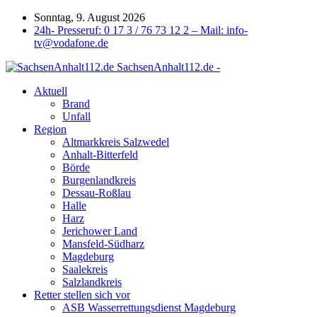
Sonntag, 9. August 2026
24h- Presseruf: 0 17 3 / 76 73 12 2 – Mail: info-
tv@vodafone.de
SachsenAnhalt112.de -
Aktuell
Brand
Unfall
Region
Altmarkkreis Salzwedel
Anhalt-Bitterfeld
Börde
Burgenlandkreis
Dessau-Roßlau
Halle
Harz
Jerichower Land
Mansfeld-Südharz
Magdeburg
Saalekreis
Salzlandkreis
Retter stellen sich vor
ASB Wasserrettungsdienst Magdeburg