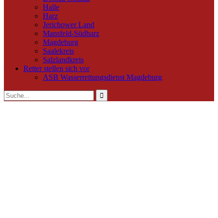
Halle
Harz
Jerichower Land
Mansfeld-Südharz
Magdeburg
Saalekreis
Salzlandkreis
Retter stellen sich vor
ASB Wasserrettungsdienst Magdeburg