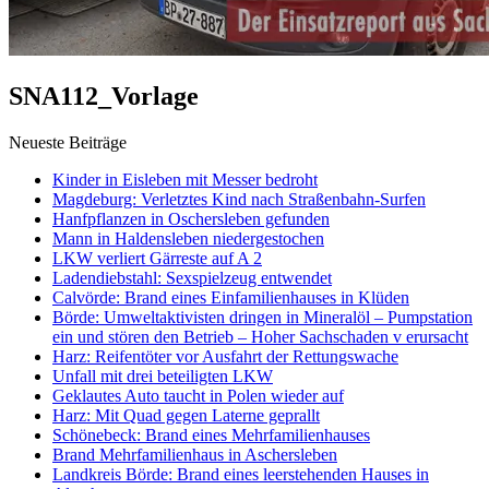
SNA112_Vorlage
Neueste Beiträge
Kinder in Eisleben mit Messer bedroht
Magdeburg: Verletztes Kind nach Straßenbahn-Surfen
Hanfpflanzen in Oschersleben gefunden
Mann in Haldensleben niedergestochen
LKW verliert Gärreste auf A 2
Ladendiebstahl: Sexspielzeug entwendet
Calvörde: Brand eines Einfamilienhauses in Klüden
Börde: Umweltaktivisten dringen in Mineralöl – Pumpstation
ein und stören den Betrieb – Hoher Sachschaden v erursacht
Harz: Reifentöter vor Ausfahrt der Rettungswache
Unfall mit drei beteiligten LKW
Geklautes Auto taucht in Polen wieder auf
Harz: Mit Quad gegen Laterne geprallt
Schönebeck: Brand eines Mehrfamilienhauses
Brand Mehrfamilienhaus in Aschersleben
Landkreis Börde: Brand eines leerstehenden Hauses in