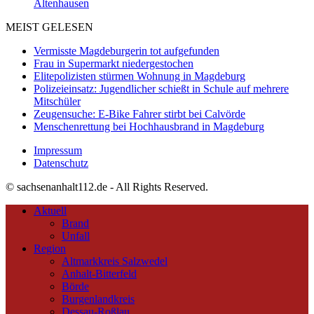
Altenhausen
MEIST GELESEN
Vermisste Magdeburgerin tot aufgefunden
Frau in Supermarkt niedergestochen
Elitepolizisten stürmen Wohnung in Magdeburg
Polizeieinsatz: Jugendlicher schießt in Schule auf mehrere
Mitschüler
Zeugensuche: E-Bike Fahrer stirbt bei Calvörde
Menschenrettung bei Hochhausbrand in Magdeburg
Impressum
Datenschutz
© sachsenanhalt112.de - All Rights Reserved.
Aktuell
Brand
Unfall
Region
Altmarkkreis Salzwedel
Anhalt-Bitterfeld
Börde
Burgenlandkreis
Dessau-Roßlau