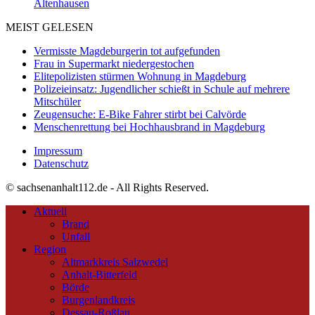
Altenhausen
MEIST GELESEN
Vermisste Magdeburgerin tot aufgefunden
Frau in Supermarkt niedergestochen
Elitepolizisten stürmen Wohnung in Magdeburg
Polizeieinsatz: Jugendlicher schießt in Schule auf mehrere
Mitschüler
Zeugensuche: E-Bike Fahrer stirbt bei Calvörde
Menschenrettung bei Hochhausbrand in Magdeburg
Impressum
Datenschutz
© sachsenanhalt112.de - All Rights Reserved.
Aktuell
Brand
Unfall
Region
Altmarkkreis Salzwedel
Anhalt-Bitterfeld
Börde
Burgenlandkreis
Dessau-Roßlau