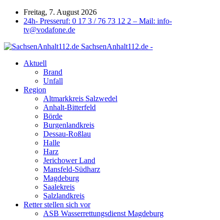
Freitag, 7. August 2026
24h- Presseruf: 0 17 3 / 76 73 12 2 – Mail: info-
tv@vodafone.de
SachsenAnhalt112.de -
Aktuell
Brand
Unfall
Region
Altmarkkreis Salzwedel
Anhalt-Bitterfeld
Börde
Burgenlandkreis
Dessau-Roßlau
Halle
Harz
Jerichower Land
Mansfeld-Südharz
Magdeburg
Saalekreis
Salzlandkreis
Retter stellen sich vor
ASB Wasserrettungsdienst Magdeburg