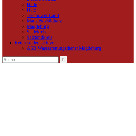
Halle
Harz
Jerichower Land
Mansfeld-Südharz
Magdeburg
Saalekreis
Salzlandkreis
Retter stellen sich vor
ASB Wasserrettungsdienst Magdeburg