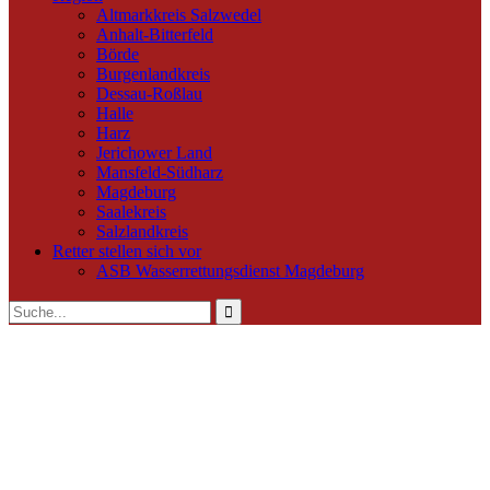
Altmarkkreis Salzwedel
Anhalt-Bitterfeld
Börde
Burgenlandkreis
Dessau-Roßlau
Halle
Harz
Jerichower Land
Mansfeld-Südharz
Magdeburg
Saalekreis
Salzlandkreis
Retter stellen sich vor
ASB Wasserrettungsdienst Magdeburg