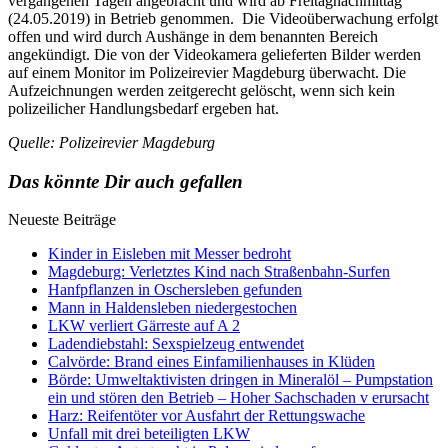
vergangenen Tagen angebracht und wird ab Freitagnachmittag
(24.05.2019) in Betrieb genommen. Die Videoüberwachung erfolgt
offen und wird durch Aushänge in dem benannten Bereich
angekündigt. Die von der Videokamera gelieferten Bilder werden
auf einem Monitor im Polizeirevier Magdeburg überwacht. Die
Aufzeichnungen werden zeitgerecht gelöscht, wenn sich kein
polizeilicher Handlungsbedarf ergeben hat.
Quelle: Polizeirevier Magdeburg
Das könnte Dir auch gefallen
Neueste Beiträge
Kinder in Eisleben mit Messer bedroht
Magdeburg: Verletztes Kind nach Straßenbahn-Surfen
Hanfpflanzen in Oschersleben gefunden
Mann in Haldensleben niedergestochen
LKW verliert Gärreste auf A 2
Ladendiebstahl: Sexspielzeug entwendet
Calvörde: Brand eines Einfamilienhauses in Klüden
Börde: Umweltaktivisten dringen in Mineralöl – Pumpstation
ein und stören den Betrieb – Hoher Sachschaden v erursacht
Harz: Reifentöter vor Ausfahrt der Rettungswache
Unfall mit drei beteiligten LKW