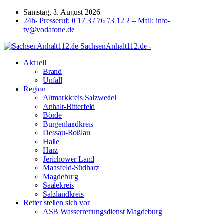
Samstag, 8. August 2026
24h- Presseruf: 0 17 3 / 76 73 12 2 – Mail: info-
tv@vodafone.de
SachsenAnhalt112.de -
Aktuell
Brand
Unfall
Region
Altmarkkreis Salzwedel
Anhalt-Bitterfeld
Börde
Burgenlandkreis
Dessau-Roßlau
Halle
Harz
Jerichower Land
Mansfeld-Südharz
Magdeburg
Saalekreis
Salzlandkreis
Retter stellen sich vor
ASB Wasserrettungsdienst Magdeburg