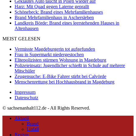
Geklautes Auto taucht in Polen wieder auf
Harz: Mit Quad gegen Laterne geprallt
Schönebeck: Brand eines Mehrfamilienhauses
Brand Mehrfamilienhaus in Aschersleben
Landkreis Börde: Brand eines leerstehenden Hauses in
Altenhausen
MEIST GELESEN
Vermisste Magdeburgerin tot aufgefunden
Frau in Supermarkt niedergestochen
Elitepolizisten stürmen Wohnung in Magdeburg
Polizeieinsatz: Jugendlicher schießt in Schule auf mehrere
Mitschüler
Zeugensuche: E-Bike Fahrer stirbt bei Calvörde
Menschenrettung bei Hochhausbrand in Magdeburg
Impressum
Datenschutz
© sachsenanhalt112.de - All Rights Reserved.
Aktuell
Brand
Unfall
Region