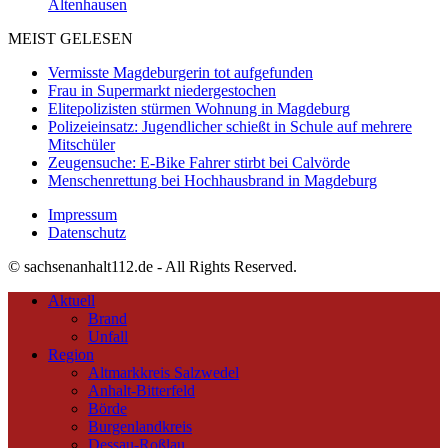
Altenhausen
MEIST GELESEN
Vermisste Magdeburgerin tot aufgefunden
Frau in Supermarkt niedergestochen
Elitepolizisten stürmen Wohnung in Magdeburg
Polizeieinsatz: Jugendlicher schießt in Schule auf mehrere
Mitschüler
Zeugensuche: E-Bike Fahrer stirbt bei Calvörde
Menschenrettung bei Hochhausbrand in Magdeburg
Impressum
Datenschutz
© sachsenanhalt112.de - All Rights Reserved.
Aktuell
Brand
Unfall
Region
Altmarkkreis Salzwedel
Anhalt-Bitterfeld
Börde
Burgenlandkreis
Dessau-Roßlau