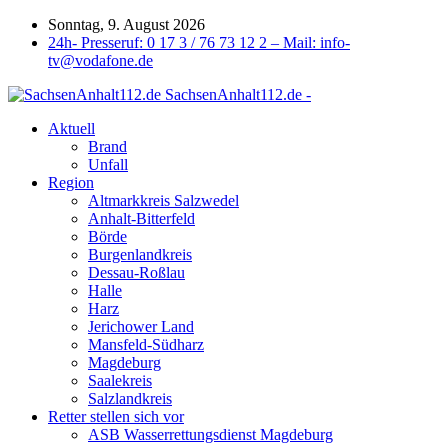
Sonntag, 9. August 2026
24h- Presseruf: 0 17 3 / 76 73 12 2 – Mail: info-
tv@vodafone.de
SachsenAnhalt112.de -
Aktuell
Brand
Unfall
Region
Altmarkkreis Salzwedel
Anhalt-Bitterfeld
Börde
Burgenlandkreis
Dessau-Roßlau
Halle
Harz
Jerichower Land
Mansfeld-Südharz
Magdeburg
Saalekreis
Salzlandkreis
Retter stellen sich vor
ASB Wasserrettungsdienst Magdeburg