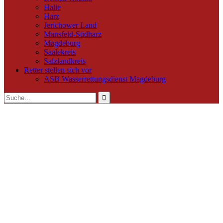
Halle
Harz
Jerichower Land
Mansfeld-Südharz
Magdeburg
Saalekreis
Salzlandkreis
Retter stellen sich vor
ASB Wasserrettungsdienst Magdeburg