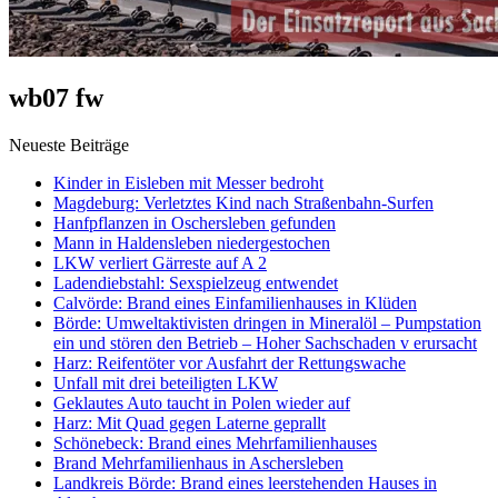
wb07 fw
Neueste Beiträge
Kinder in Eisleben mit Messer bedroht
Magdeburg: Verletztes Kind nach Straßenbahn-Surfen
Hanfpflanzen in Oschersleben gefunden
Mann in Haldensleben niedergestochen
LKW verliert Gärreste auf A 2
Ladendiebstahl: Sexspielzeug entwendet
Calvörde: Brand eines Einfamilienhauses in Klüden
Börde: Umweltaktivisten dringen in Mineralöl – Pumpstation
ein und stören den Betrieb – Hoher Sachschaden v erursacht
Harz: Reifentöter vor Ausfahrt der Rettungswache
Unfall mit drei beteiligten LKW
Geklautes Auto taucht in Polen wieder auf
Harz: Mit Quad gegen Laterne geprallt
Schönebeck: Brand eines Mehrfamilienhauses
Brand Mehrfamilienhaus in Aschersleben
Landkreis Börde: Brand eines leerstehenden Hauses in