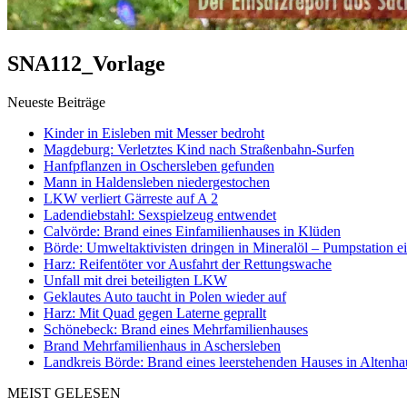
SNA112_Vorlage
Neueste Beiträge
Kinder in Eisleben mit Messer bedroht
Magdeburg: Verletztes Kind nach Straßenbahn-Surfen
Hanfpflanzen in Oschersleben gefunden
Mann in Haldensleben niedergestochen
LKW verliert Gärreste auf A 2
Ladendiebstahl: Sexspielzeug entwendet
Calvörde: Brand eines Einfamilienhauses in Klüden
Börde: Umweltaktivisten dringen in Mineralöl – Pumpstation e
Harz: Reifentöter vor Ausfahrt der Rettungswache
Unfall mit drei beteiligten LKW
Geklautes Auto taucht in Polen wieder auf
Harz: Mit Quad gegen Laterne geprallt
Schönebeck: Brand eines Mehrfamilienhauses
Brand Mehrfamilienhaus in Aschersleben
Landkreis Börde: Brand eines leerstehenden Hauses in Altenh
MEIST GELESEN