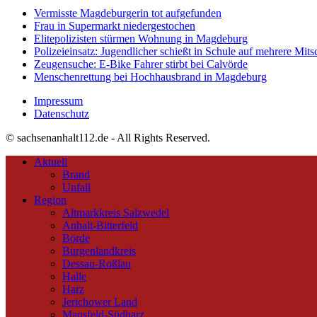
Vermisste Magdeburgerin tot aufgefunden
Frau in Supermarkt niedergestochen
Elitepolizisten stürmen Wohnung in Magdeburg
Polizeieinsatz: Jugendlicher schießt in Schule auf mehrere Mits
Zeugensuche: E-Bike Fahrer stirbt bei Calvörde
Menschenrettung bei Hochhausbrand in Magdeburg
Impressum
Datenschutz
© sachsenanhalt112.de - All Rights Reserved.
Aktuell
Brand
Unfall
Region
Altmarkkreis Salzwedel
Anhalt-Bitterfeld
Börde
Burgenlandkreis
Dessau-Roßlau
Halle
Harz
Jerichower Land
Mansfeld-Südharz