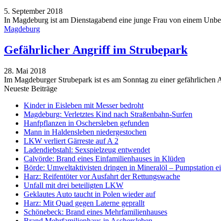
5. September 2018
In Magdeburg ist am Dienstagabend eine junge Frau von einem Unbekan
Magdeburg
Gefährlicher Angriff im Strubepark
28. Mai 2018
Im Magdeburger Strubepark ist es am Sonntag zu einer gefährlichen A
Neueste Beiträge
Kinder in Eisleben mit Messer bedroht
Magdeburg: Verletztes Kind nach Straßenbahn-Surfen
Hanfpflanzen in Oschersleben gefunden
Mann in Haldensleben niedergestochen
LKW verliert Gärreste auf A 2
Ladendiebstahl: Sexspielzeug entwendet
Calvörde: Brand eines Einfamilienhauses in Klüden
Börde: Umweltaktivisten dringen in Mineralöl – Pumpstation e
Harz: Reifentöter vor Ausfahrt der Rettungswache
Unfall mit drei beteiligten LKW
Geklautes Auto taucht in Polen wieder auf
Harz: Mit Quad gegen Laterne geprallt
Schönebeck: Brand eines Mehrfamilienhauses
Brand Mehrfamilienhaus in Aschersleben