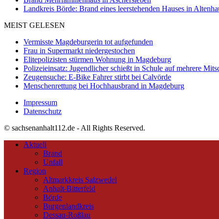
Landkreis Börde: Brand eines leerstehenden Hauses in Altenh
MEIST GELESEN
Vermisste Magdeburgerin tot aufgefunden
Frau in Supermarkt niedergestochen
Elitepolizisten stürmen Wohnung in Magdeburg
Polizeieinsatz: Jugendlicher schießt in Schule auf mehrere Mits
Zeugensuche: E-Bike Fahrer stirbt bei Calvörde
Menschenrettung bei Hochhausbrand in Magdeburg
Impressum
Datenschutz
© sachsenanhalt112.de - All Rights Reserved.
Aktuell
Brand
Unfall
Region
Altmarkkreis Salzwedel
Anhalt-Bitterfeld
Börde
Burgenlandkreis
Dessau-Roßlau