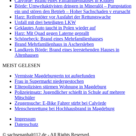
Calvörde: Brand eines Einfamilienhauses in Klüden
Börde: Umweltaktivisten dringen in Mineralöl – Pumpstation
ein und stören den Betrieb – Hoher Sachschaden v erursacht
Harz: Reifentöter vor Ausfahrt der Rettungswache
Unfall mit drei beteiligten LKW
Geklautes Auto taucht in Polen wieder auf
Harz: Mit Quad gegen Laterne geprallt
Schönebeck: Brand eines Mehrfamilienhauses
Brand Mehrfamilienhaus in Aschersleben
Landkreis Börde: Brand eines leerstehenden Hauses in
Altenhausen
MEIST GELESEN
Vermisste Magdeburgerin tot aufgefunden
Frau in Supermarkt niedergestochen
Elitepolizisten stürmen Wohnung in Magdeburg
Polizeieinsatz: Jugendlicher schießt in Schule auf mehrere
Mitschüler
Zeugensuche: E-Bike Fahrer stirbt bei Calvörde
Menschenrettung bei Hochhausbrand in Magdeburg
Impressum
Datenschutz
© sachsenanhalt112.de - All Rights Reserved.