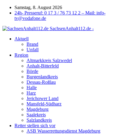
Samstag, 8. August 2026
24h- Presseruf: 0 17 3 / 76 73 12 2 – Mail: info-
tv@vodafone.de
SachsenAnhalt112.de -
Aktuell
Brand
Unfall
Region
Altmarkkreis Salzwedel
Anhalt-Bitterfeld
Börde
Burgenlandkreis
Dessau-Roßlau
Halle
Harz
Jerichower Land
Mansfeld-Südharz
Magdeburg
Saalekreis
Salzlandkreis
Retter stellen sich vor
ASB Wasserrettungsdienst Magdeburg