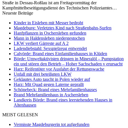
Straße in Dessau-Roßlau ist am Freitagvormittag der
Kampfmittelbeseitigungsdienst des Technischen Polizeiamtes…
Neueste Beiträge
Kinder in Eisleben mit Messer bedroht
Magdeburg: Verletztes Kind nach Straßenbahn-Surfen
Hanfpflanzen in Oschersleben gefunden
Mann in Haldensleben niedergestochen
LKW verliert Gärreste auf A 2
Ladendiebstahl: Sexspielzeug entwendet
Calvörde: Brand eines Einfamilienhauses in Klüden
Börde: Umweltaktivisten dringen in Mineralöl – Pumpstation
ein und stören den Betrieb – Hoher Sachschaden v erursacht
Harz: Reifentöter vor Ausfahrt der Rettungswache
Unfall mit drei beteiligten LKW
Geklautes Auto taucht in Polen wieder auf
Harz: Mit Quad gegen Laterne geprallt
Schönebeck: Brand eines Mehrfamilienhauses
Brand Mehrfamilienhaus in Aschersleben
Landkreis Börde: Brand eines leerstehenden Hauses in
Altenhausen
MEIST GELESEN
Vermisste Magdeburgerin tot aufgefunden