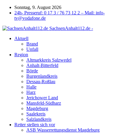
Sonntag, 9. August 2026
24h- Presseruf: 0 17 3 / 76 73 12 2 – Mail: info-
tv@vodafone.de
SachsenAnhalt112.de -
Aktuell
Brand
Unfall
Region
Altmarkkreis Salzwedel
Anhalt-Bitterfeld
Börde
Burgenlandkreis
Dessau-Roßlau
Halle
Harz
Jerichower Land
Mansfeld-Südharz
Magdeburg
Saalekreis
Salzlandkreis
Retter stellen sich vor
ASB Wasserrettungsdienst Magdeburg