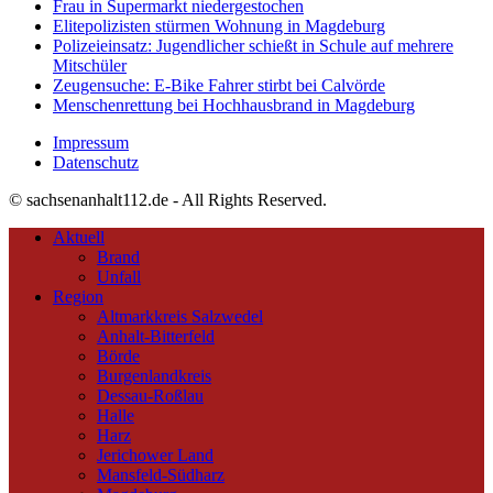
Frau in Supermarkt niedergestochen
Elitepolizisten stürmen Wohnung in Magdeburg
Polizeieinsatz: Jugendlicher schießt in Schule auf mehrere
Mitschüler
Zeugensuche: E-Bike Fahrer stirbt bei Calvörde
Menschenrettung bei Hochhausbrand in Magdeburg
Impressum
Datenschutz
© sachsenanhalt112.de - All Rights Reserved.
Aktuell
Brand
Unfall
Region
Altmarkkreis Salzwedel
Anhalt-Bitterfeld
Börde
Burgenlandkreis
Dessau-Roßlau
Halle
Harz
Jerichower Land
Mansfeld-Südharz