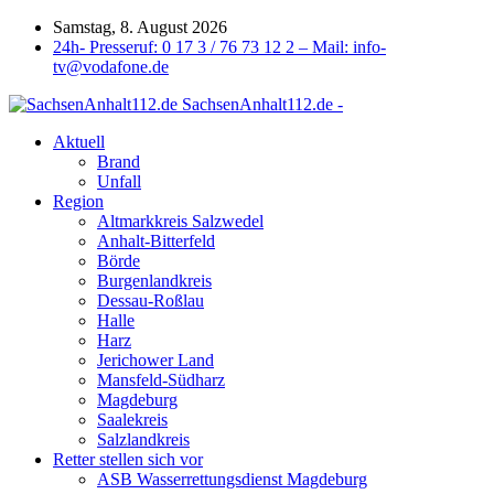
Samstag, 8. August 2026
24h- Presseruf: 0 17 3 / 76 73 12 2 – Mail: info-
tv@vodafone.de
SachsenAnhalt112.de -
Aktuell
Brand
Unfall
Region
Altmarkkreis Salzwedel
Anhalt-Bitterfeld
Börde
Burgenlandkreis
Dessau-Roßlau
Halle
Harz
Jerichower Land
Mansfeld-Südharz
Magdeburg
Saalekreis
Salzlandkreis
Retter stellen sich vor
ASB Wasserrettungsdienst Magdeburg