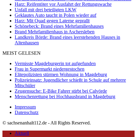
Harz: Reifentöter vor Ausfahrt der Rettungswache
Unfall mit drei beteiligten LKW
Geklautes Auto taucht in Polen wieder auf
Harz: Mit Quad gegen Laterne geprallt
Schönebeck: Brand eines Mehrfamilienhauses
Brand Mehrfamilienhaus in Aschersleben
Landkreis Börde: Brand eines leerstehenden Hauses in
Altenhausen
MEIST GELESEN
Vermisste Magdeburgerin tot aufgefunden
Frau in Supermarkt niedergestochen
Elitepolizisten stürmen Wohnung in Magdeburg
Polizeieinsatz: Jugendlicher schießt in Schule auf mehrere
Mitschüler
Zeugensuche: E-Bike Fahrer stirbt bei Calvörde
Menschenrettung bei Hochhausbrand in Magdeburg
Impressum
Datenschutz
© sachsenanhalt112.de - All Rights Reserved.
Aktuell