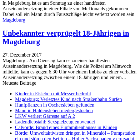
In Magdeburg ist es am Sonntag zu einer handfesten
Auseinandersetzung in einer Filiale von McDonalds gekommen.
Dabei soll ein Mann durch Faustschläge leicht verletzt worden sein.
Magdeburg
Unbekannter verprügelt 18-Jährigen in
Magdeburg
27. Dezember 2017
Magdeburg - Am Dienstag kam es zu einer handfesten
Auseinandersetzung in Magdeburg. Wie die Polizei am Mittwoch
mitteilte, kam es gegen 6.30 Uhr vor einem Imbiss zu einer verbalen
Auseinandersetzung zwischen einem 18-Jährigen und einem…
Neueste Beiträge
Kinder in Eisleben mit Messer bedroht
Magdeburg: Verletztes Kind nach Straßenbahn-Surfen
Hanfpflanzen in Oschersleben gefunden
Mann in Haldensleben niedergestochen
LKW verliert Gärreste auf A 2
Ladendiebstahl: Sexspielzeug entwendet
Calvörde: Brand eines Einfamilienhauses in Klüden
Börde: Umweltaktivisten dringen in Mineralöl – Pumpstation
ein und stören den Betrieb – Hoher Sachschaden v erursacht