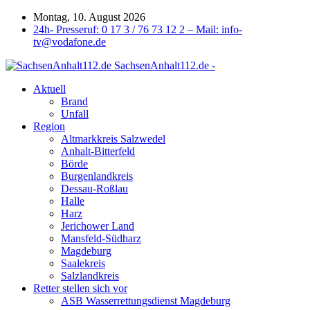
Montag, 10. August 2026
24h- Presseruf: 0 17 3 / 76 73 12 2 – Mail: info-
tv@vodafone.de
SachsenAnhalt112.de -
Aktuell
Brand
Unfall
Region
Altmarkkreis Salzwedel
Anhalt-Bitterfeld
Börde
Burgenlandkreis
Dessau-Roßlau
Halle
Harz
Jerichower Land
Mansfeld-Südharz
Magdeburg
Saalekreis
Salzlandkreis
Retter stellen sich vor
ASB Wasserrettungsdienst Magdeburg