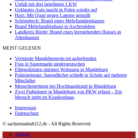
Unfall mit drei beteiligten LKW
Geklautes Auto taucht in Polen wieder auf
Harz: Mit Quad gegen Laterne geprallt
Schönebeck: Brand eines Mehrfamilienhauses
Brand Mehrfamilienhaus in Aschersleben
Landkreis Börde: Brand eines leerstehenden Hauses in
Altenhausen
MEIST GELESEN
Vermisste Magdeburgerin tot aufgefunden
Frau in Supermarkt niedergestochen
Elitepolizisten stürmen Wohnung in Magdeburg
Polizeieinsatz: Jugendlicher schießt in Schule auf mehrere
Mitschüler
Menschenrettung bei Hochhausbrand in Magdeburg
Zwei Fußgänger in Magdeburg von PKW erfasst – Ein
Mensch stirbt im Krankenhaus
Impressum
Datenschutz
© sachsenanhalt112.de - All Rights Reserved.
Aktuell