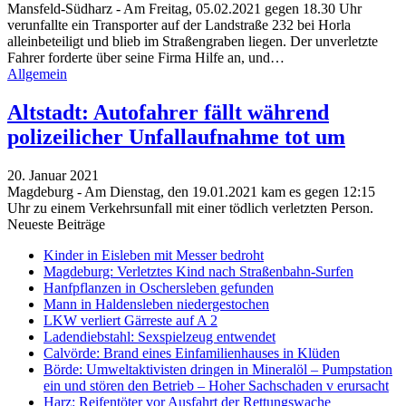
Mansfeld-Südharz - Am Freitag, 05.02.2021 gegen 18.30 Uhr
verunfallte ein Transporter auf der Landstraße 232 bei Horla
alleinbeteiligt und blieb im Straßengraben liegen. Der unverletzte
Fahrer forderte über seine Firma Hilfe an, und
…
Allgemein
Altstadt: Autofahrer fällt während
polizeilicher Unfallaufnahme tot um
20. Januar 2021
Magdeburg - Am Dienstag, den 19.01.2021 kam es gegen 12:15
Uhr zu einem Verkehrsunfall mit einer tödlich verletzten Person.
Neueste Beiträge
Kinder in Eisleben mit Messer bedroht
Magdeburg: Verletztes Kind nach Straßenbahn-Surfen
Hanfpflanzen in Oschersleben gefunden
Mann in Haldensleben niedergestochen
LKW verliert Gärreste auf A 2
Ladendiebstahl: Sexspielzeug entwendet
Calvörde: Brand eines Einfamilienhauses in Klüden
Börde: Umweltaktivisten dringen in Mineralöl – Pumpstation
ein und stören den Betrieb – Hoher Sachschaden v erursacht
Harz: Reifentöter vor Ausfahrt der Rettungswache