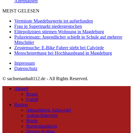
Altenhausen
MEIST GELESEN
Vermisste Magdeburgerin tot aufgefunden
Frau in Supermarkt niedergestochen
Elitepolizisten stürmen Wohnung in Magdeburg
Polizeieinsatz: Jugendlicher schießt in Schule auf mehrere
Mitschüler
Zeugensuche: E-Bike Fahrer stirbt bei Calvörde
Menschenrettung bei Hochhausbrand in Magdeburg
Impressum
Datenschutz
© sachsenanhalt112.de - All Rights Reserved.
Aktuell
Brand
Unfall
Region
Altmarkkreis Salzwedel
Anhalt-Bitterfeld
Börde
Burgenlandkreis
Dessau-Roßlau