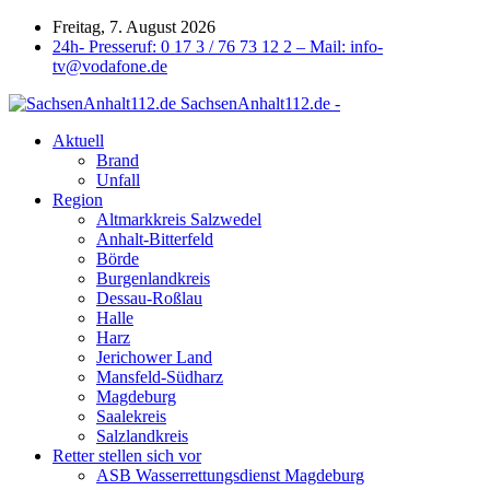
Freitag, 7. August 2026
24h- Presseruf: 0 17 3 / 76 73 12 2 – Mail: info-
tv@vodafone.de
SachsenAnhalt112.de -
Aktuell
Brand
Unfall
Region
Altmarkkreis Salzwedel
Anhalt-Bitterfeld
Börde
Burgenlandkreis
Dessau-Roßlau
Halle
Harz
Jerichower Land
Mansfeld-Südharz
Magdeburg
Saalekreis
Salzlandkreis
Retter stellen sich vor
ASB Wasserrettungsdienst Magdeburg