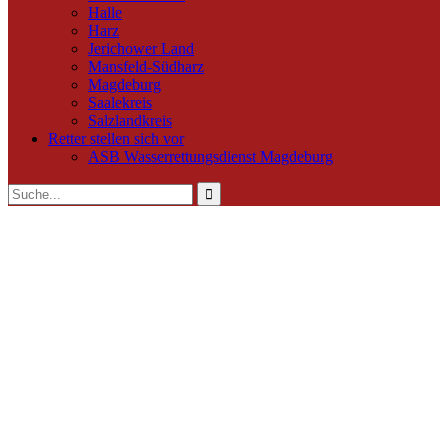
Halle
Harz
Jerichower Land
Mansfeld-Südharz
Magdeburg
Saalekreis
Salzlandkreis
Retter stellen sich vor
ASB Wasserrettungsdienst Magdeburg