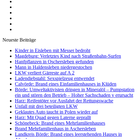
Neueste Beiträge
Kinder in Eisleben mit Messer bedroht
Magdeburg: Verletztes Kind nach Straßenbahn-Surfen
Hanfpflanzen in Oschersleben gefunden
Mann in Haldensleben niedergestochen
LKW verliert Gärreste auf A 2
Ladendiebstahl: Sexspielzeug entwendet
Calvörde: Brand eines Einfamilienhauses in Klüden
Börde: Umweltaktivisten dringen in Mineralöl – Pumpstation
ein und stören den Betrieb – Hoher Sachschaden v erursacht
Harz: Reifentöter vor Ausfahrt der Rettungswache
Unfall mit drei beteiligten LKW
Geklautes Auto taucht in Polen wieder auf
Harz: Mit Quad gegen Laterne geprallt
Schönebeck: Brand eines Mehrfamilienhauses
Brand Mehrfamilienhaus in Aschersleben
Landkreis Börde: Brand eines leerstehenden Hauses in