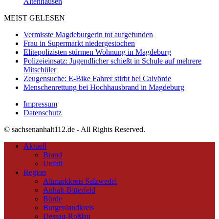
Altenhausen
MEIST GELESEN
Vermisste Magdeburgerin tot aufgefunden
Frau in Supermarkt niedergestochen
Elitepolizisten stürmen Wohnung in Magdeburg
Polizeieinsatz: Jugendlicher schießt in Schule auf mehrere
Mitschüler
Zeugensuche: E-Bike Fahrer stirbt bei Calvörde
Menschenrettung bei Hochhausbrand in Magdeburg
Impressum
Datenschutz
© sachsenanhalt112.de - All Rights Reserved.
Aktuell
Brand
Unfall
Region
Altmarkkreis Salzwedel
Anhalt-Bitterfeld
Börde
Burgenlandkreis
Dessau-Roßlau