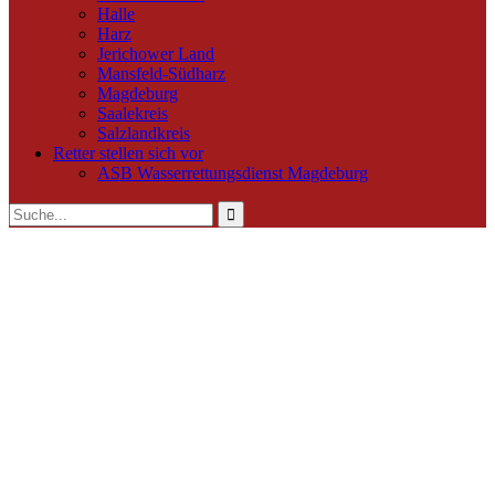
Halle
Harz
Jerichower Land
Mansfeld-Südharz
Magdeburg
Saalekreis
Salzlandkreis
Retter stellen sich vor
ASB Wasserrettungsdienst Magdeburg