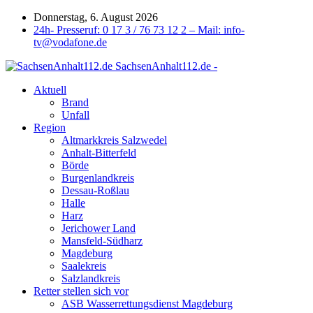
Donnerstag, 6. August 2026
24h- Presseruf: 0 17 3 / 76 73 12 2 – Mail: info-
tv@vodafone.de
SachsenAnhalt112.de -
Aktuell
Brand
Unfall
Region
Altmarkkreis Salzwedel
Anhalt-Bitterfeld
Börde
Burgenlandkreis
Dessau-Roßlau
Halle
Harz
Jerichower Land
Mansfeld-Südharz
Magdeburg
Saalekreis
Salzlandkreis
Retter stellen sich vor
ASB Wasserrettungsdienst Magdeburg