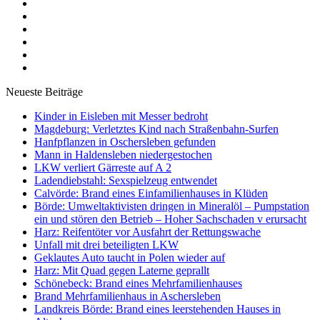
Neueste Beiträge
Kinder in Eisleben mit Messer bedroht
Magdeburg: Verletztes Kind nach Straßenbahn-Surfen
Hanfpflanzen in Oschersleben gefunden
Mann in Haldensleben niedergestochen
LKW verliert Gärreste auf A 2
Ladendiebstahl: Sexspielzeug entwendet
Calvörde: Brand eines Einfamilienhauses in Klüden
Börde: Umweltaktivisten dringen in Mineralöl – Pumpstation
ein und stören den Betrieb – Hoher Sachschaden v erursacht
Harz: Reifentöter vor Ausfahrt der Rettungswache
Unfall mit drei beteiligten LKW
Geklautes Auto taucht in Polen wieder auf
Harz: Mit Quad gegen Laterne geprallt
Schönebeck: Brand eines Mehrfamilienhauses
Brand Mehrfamilienhaus in Aschersleben
Landkreis Börde: Brand eines leerstehenden Hauses in