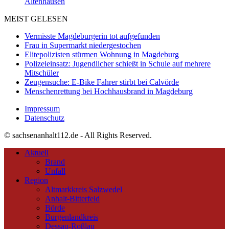
Altenhausen
MEIST GELESEN
Vermisste Magdeburgerin tot aufgefunden
Frau in Supermarkt niedergestochen
Elitepolizisten stürmen Wohnung in Magdeburg
Polizeieinsatz: Jugendlicher schießt in Schule auf mehrere
Mitschüler
Zeugensuche: E-Bike Fahrer stirbt bei Calvörde
Menschenrettung bei Hochhausbrand in Magdeburg
Impressum
Datenschutz
© sachsenanhalt112.de - All Rights Reserved.
Aktuell
Brand
Unfall
Region
Altmarkkreis Salzwedel
Anhalt-Bitterfeld
Börde
Burgenlandkreis
Dessau-Roßlau