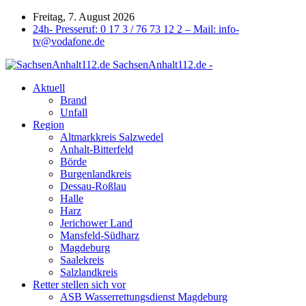
Freitag, 7. August 2026
24h- Presseruf: 0 17 3 / 76 73 12 2 – Mail: info-
tv@vodafone.de
SachsenAnhalt112.de -
Aktuell
Brand
Unfall
Region
Altmarkkreis Salzwedel
Anhalt-Bitterfeld
Börde
Burgenlandkreis
Dessau-Roßlau
Halle
Harz
Jerichower Land
Mansfeld-Südharz
Magdeburg
Saalekreis
Salzlandkreis
Retter stellen sich vor
ASB Wasserrettungsdienst Magdeburg