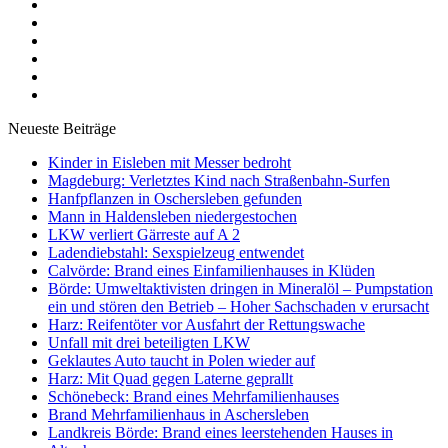
Neueste Beiträge
Kinder in Eisleben mit Messer bedroht
Magdeburg: Verletztes Kind nach Straßenbahn-Surfen
Hanfpflanzen in Oschersleben gefunden
Mann in Haldensleben niedergestochen
LKW verliert Gärreste auf A 2
Ladendiebstahl: Sexspielzeug entwendet
Calvörde: Brand eines Einfamilienhauses in Klüden
Börde: Umweltaktivisten dringen in Mineralöl – Pumpstation
ein und stören den Betrieb – Hoher Sachschaden v erursacht
Harz: Reifentöter vor Ausfahrt der Rettungswache
Unfall mit drei beteiligten LKW
Geklautes Auto taucht in Polen wieder auf
Harz: Mit Quad gegen Laterne geprallt
Schönebeck: Brand eines Mehrfamilienhauses
Brand Mehrfamilienhaus in Aschersleben
Landkreis Börde: Brand eines leerstehenden Hauses in