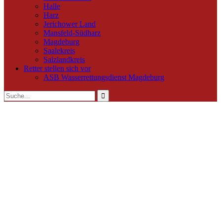
Halle
Harz
Jerichower Land
Mansfeld-Südharz
Magdeburg
Saalekreis
Salzlandkreis
Retter stellen sich vor
ASB Wasserrettungsdienst Magdeburg