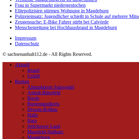
Frau in Supermarkt niedergestochen
Elitepolizisten stürmen Wohnung in Magdeburg
Polizeieinsatz: Jugendlicher schießt in Schule auf mehrere Mits
Zeugensuche: E-Bike Fahrer stirbt bei Calvörde
Menschenrettung bei Hochhausbrand in Magdeburg
Impressum
Datenschutz
© sachsenanhalt112.de - All Rights Reserved.
Aktuell
Brand
Unfall
Region
Altmarkkreis Salzwedel
Anhalt-Bitterfeld
Börde
Burgenlandkreis
Dessau-Roßlau
Halle
Harz
Jerichower Land
Mansfeld-Südharz
Magdeburg