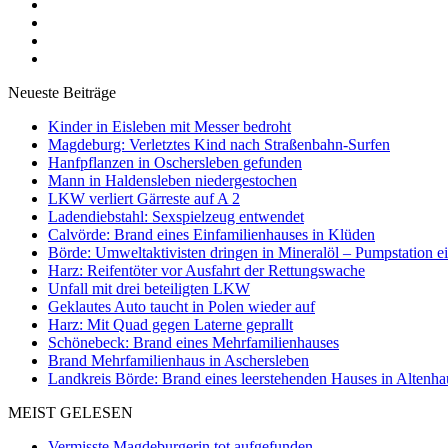
Neueste Beiträge
Kinder in Eisleben mit Messer bedroht
Magdeburg: Verletztes Kind nach Straßenbahn-Surfen
Hanfpflanzen in Oschersleben gefunden
Mann in Haldensleben niedergestochen
LKW verliert Gärreste auf A 2
Ladendiebstahl: Sexspielzeug entwendet
Calvörde: Brand eines Einfamilienhauses in Klüden
Börde: Umweltaktivisten dringen in Mineralöl – Pumpstation e
Harz: Reifentöter vor Ausfahrt der Rettungswache
Unfall mit drei beteiligten LKW
Geklautes Auto taucht in Polen wieder auf
Harz: Mit Quad gegen Laterne geprallt
Schönebeck: Brand eines Mehrfamilienhauses
Brand Mehrfamilienhaus in Aschersleben
Landkreis Börde: Brand eines leerstehenden Hauses in Altenh
MEIST GELESEN
Vermisste Magdeburgerin tot aufgefunden