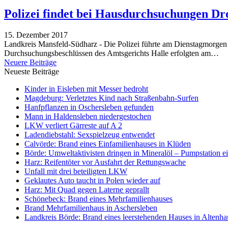
Polizei findet bei Hausdurchsuchungen Dr
15. Dezember 2017
Landkreis Mansfeld-Südharz - Die Polizei führte am Dienstagmorg
Durchsuchungsbeschlüssen des Amtsgerichts Halle erfolgten am…
Neuere Beiträge
Neueste Beiträge
Kinder in Eisleben mit Messer bedroht
Magdeburg: Verletztes Kind nach Straßenbahn-Surfen
Hanfpflanzen in Oschersleben gefunden
Mann in Haldensleben niedergestochen
LKW verliert Gärreste auf A 2
Ladendiebstahl: Sexspielzeug entwendet
Calvörde: Brand eines Einfamilienhauses in Klüden
Börde: Umweltaktivisten dringen in Mineralöl – Pumpstation e
Harz: Reifentöter vor Ausfahrt der Rettungswache
Unfall mit drei beteiligten LKW
Geklautes Auto taucht in Polen wieder auf
Harz: Mit Quad gegen Laterne geprallt
Schönebeck: Brand eines Mehrfamilienhauses
Brand Mehrfamilienhaus in Aschersleben
Landkreis Börde: Brand eines leerstehenden Hauses in Altenh