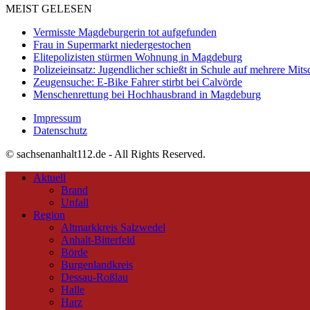
MEIST GELESEN
Vermisste Magdeburgerin tot aufgefunden
Frau in Supermarkt niedergestochen
Elitepolizisten stürmen Wohnung in Magdeburg
Polizeieinsatz: Jugendlicher schießt in Schule auf mehrere Mits
Zeugensuche: E-Bike Fahrer stirbt bei Calvörde
Menschenrettung bei Hochhausbrand in Magdeburg
Impressum
Datenschutz
© sachsenanhalt112.de - All Rights Reserved.
Aktuell
Brand
Unfall
Region
Altmarkkreis Salzwedel
Anhalt-Bitterfeld
Börde
Burgenlandkreis
Dessau-Roßlau
Halle
Harz