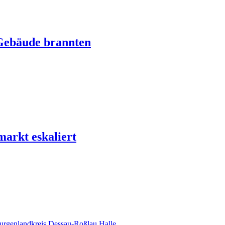
Gebäude brannten
arkt eskaliert
urgenlandkreis
Dessau-Roßlau
Halle