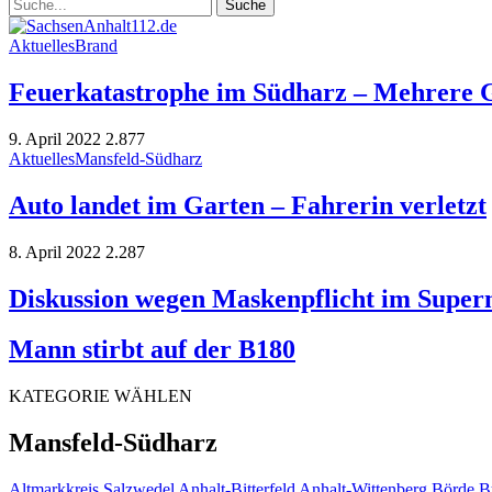
Aktuelles
Brand
Feuerkatastrophe im Südharz – Mehrere 
9. April 2022
2.877
Aktuelles
Mansfeld-Südharz
Auto landet im Garten – Fahrerin verletzt
8. April 2022
2.287
Diskussion wegen Maskenpflicht im Superm
Mann stirbt auf der B180
KATEGORIE WÄHLEN
Mansfeld-Südharz
Altmarkkreis Salzwedel
Anhalt-Bitterfeld
Anhalt-Wittenberg
Börde
B