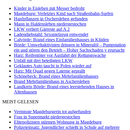
Kinder in Eisleben mit Messer bedroht
Magdeburg: Verletztes Kind nach Straßenbahn-Surfen
Hanfpflanzen in Oschersleben gefunden
Mann in Haldensleben niedergestochen
LKW verliert Gärreste auf A 2
Ladendiebstahl: Sexspielzeug entwendet
Calvörde: Brand eines Einfamilienhauses in Klüden
Börde: Umweltaktivisten dringen in Mineralöl – Pumpstation
ein und stören den Betrieb – Hoher Sachschaden v erursacht
Harz: Reifentöter vor Ausfahrt der Rettungswache
Unfall mit drei beteiligten LKW
Geklautes Auto taucht in Polen wieder auf
Harz: Mit Quad gegen Laterne geprallt
Schönebeck: Brand eines Mehrfamilienhauses
Brand Mehrfamilienhaus in Aschersleben
Landkreis Börde: Brand eines leerstehenden Hauses in
Altenhausen
MEIST GELESEN
Vermisste Magdeburgerin tot aufgefunden
Frau in Supermarkt niedergestochen
Elitepolizisten stürmen Wohnung in Magdeburg
Polizeieinsatz: Jugendlicher schießt in Schule auf mehrere