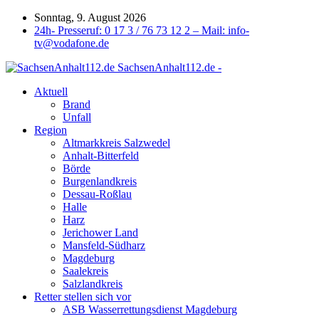
Sonntag, 9. August 2026
24h- Presseruf: 0 17 3 / 76 73 12 2 – Mail: info-
tv@vodafone.de
SachsenAnhalt112.de -
Aktuell
Brand
Unfall
Region
Altmarkkreis Salzwedel
Anhalt-Bitterfeld
Börde
Burgenlandkreis
Dessau-Roßlau
Halle
Harz
Jerichower Land
Mansfeld-Südharz
Magdeburg
Saalekreis
Salzlandkreis
Retter stellen sich vor
ASB Wasserrettungsdienst Magdeburg