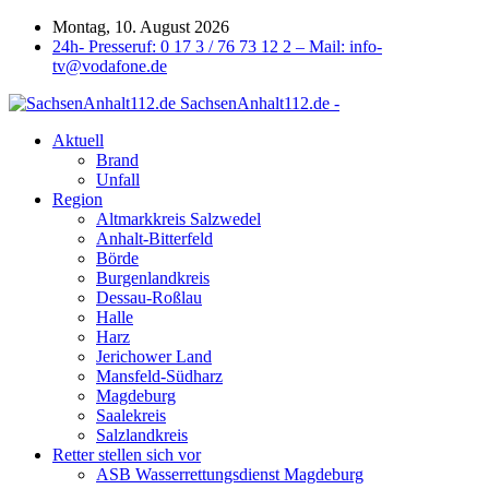
Montag, 10. August 2026
24h- Presseruf: 0 17 3 / 76 73 12 2 – Mail: info-
tv@vodafone.de
SachsenAnhalt112.de -
Aktuell
Brand
Unfall
Region
Altmarkkreis Salzwedel
Anhalt-Bitterfeld
Börde
Burgenlandkreis
Dessau-Roßlau
Halle
Harz
Jerichower Land
Mansfeld-Südharz
Magdeburg
Saalekreis
Salzlandkreis
Retter stellen sich vor
ASB Wasserrettungsdienst Magdeburg