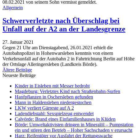
08.02.2021 von seinem Sohn vermisst gemeldet.
Allgemein
Schwerverletzte nach Überschlag bei
Unfall auf der A2 an der Landesgrenze
27. Januar 2021
Gegen 21 Uhr am Dienstagabend, 26.01.2021 erhielt die
Autobahnpolizei in Hohenwarsleben kenntnis von einem
Verkehrsunfall auf der Autobahn 2 in Fahrtrichtung Berlin auf Höhe
der Ortslage Alleringersleben (Landkreis Börde).
Ältere Beiträge
Neueste Beiträge
Kinder in Eisleben mit Messer bedroht
Magdeburg: Verletztes Kind nach Straßenbahn-Surfen
Hanfpflanzen in Oschersleben gefunden
Mann in Haldensleben niedergestochen
LKW verliert Gärreste auf A 2
Ladendiebstahl: Sexspielzeug entwendet
Calvörde: Brand eines Einfamilienhauses in Klüden
Börde: Umweltaktivisten dringen in Mineralöl – Pumpstation
ein und stören den Betrieb – Hoher Sachschaden v erursacht
Harz: Reifentöter vor Ausfahrt der Rettungswache