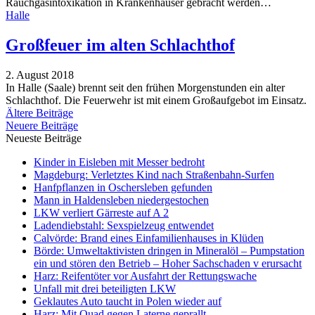
Rauchgasintoxikation in Krankenhäuser gebracht werden
…
Halle
Großfeuer im alten Schlachthof
2. August 2018
In Halle (Saale) brennt seit den frühen Morgenstunden ein alter
Schlachthof. Die Feuerwehr ist mit einem Großaufgebot im Einsatz.
Ältere Beiträge
Neuere Beiträge
Neueste Beiträge
Kinder in Eisleben mit Messer bedroht
Magdeburg: Verletztes Kind nach Straßenbahn-Surfen
Hanfpflanzen in Oschersleben gefunden
Mann in Haldensleben niedergestochen
LKW verliert Gärreste auf A 2
Ladendiebstahl: Sexspielzeug entwendet
Calvörde: Brand eines Einfamilienhauses in Klüden
Börde: Umweltaktivisten dringen in Mineralöl – Pumpstation
ein und stören den Betrieb – Hoher Sachschaden v erursacht
Harz: Reifentöter vor Ausfahrt der Rettungswache
Unfall mit drei beteiligten LKW
Geklautes Auto taucht in Polen wieder auf
Harz: Mit Quad gegen Laterne geprallt