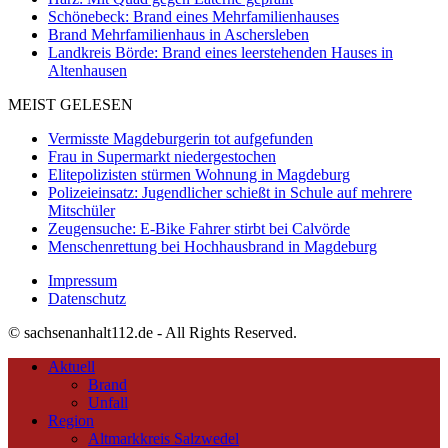
Schönebeck: Brand eines Mehrfamilienhauses
Brand Mehrfamilienhaus in Aschersleben
Landkreis Börde: Brand eines leerstehenden Hauses in
Altenhausen
MEIST GELESEN
Vermisste Magdeburgerin tot aufgefunden
Frau in Supermarkt niedergestochen
Elitepolizisten stürmen Wohnung in Magdeburg
Polizeieinsatz: Jugendlicher schießt in Schule auf mehrere
Mitschüler
Zeugensuche: E-Bike Fahrer stirbt bei Calvörde
Menschenrettung bei Hochhausbrand in Magdeburg
Impressum
Datenschutz
© sachsenanhalt112.de - All Rights Reserved.
Aktuell
Brand
Unfall
Region
Altmarkkreis Salzwedel