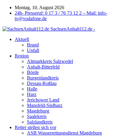
Montag, 10. August 2026
24h- Presseruf: 0 17 3 / 76 73 12 2 – Mail: info-
tv@vodafone.de
SachsenAnhalt112.de -
Aktuell
Brand
Unfall
Region
Altmarkkreis Salzwedel
Anhalt-Bitterfeld
Börde
Burgenlandkreis
Dessau-Roßlau
Halle
Harz
Jerichower Land
Mansfeld-Südharz
Magdeburg
Saalekreis
Salzlandkreis
Retter stellen sich vor
ASB Wasserrettungsdienst Magdeburg